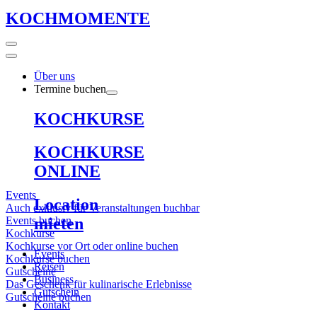
KOCHMOMENTE
Über uns
Termine buchen
KOCHKURSE
KOCHKURSE
ONLINE
Events
Location
Auch exklusiv für Veranstaltungen buchbar
Events buchen
mieten
Kochkurse
Kochkurse vor Ort oder online buchen
Events
Kochkurse buchen
Reisen
Gutscheine
Business
Das Geschenk für kulinarische Erlebnisse
Gutschein
Gutscheine buchen
Kontakt