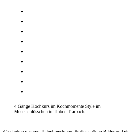
4 Gänge Kochkurs im Kochmomente Style im
Moselschlösschen in Traben Trarbach.
Wir danken unseren TeilnehmerInnen für die schönen Bilder und ein