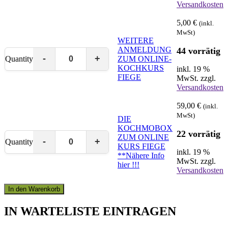
Versandkosten
5,00
€
(inkl.
MwSt)
WEITERE
ANMELDUNG
44 vorrätig
Quantity
ZUM ONLINE-
KOCHKURS
inkl. 19 %
FIEGE
MwSt.
zzgl.
Versandkosten
59,00
€
(inkl.
MwSt)
DIE
KOCHMOBOX
22 vorrätig
ZUM ONLINE
Quantity
KURS FIEGE
inkl. 19 %
**Nähere Info
MwSt.
zzgl.
hier !!!
Versandkosten
In den Warenkorb
IN WARTELISTE EINTRAGEN