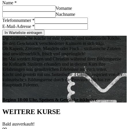
Name
*
Vorname
Nachname
Telefonnummer
*
E-Mail-Adresse
*
In Warteliste eintragen
Die Sizilianische Küche ist eine typische und traditionelle Küche,
die den Geschmack verschiedener Kulturen in sich trägt.
Ob Kapern, Zitronen, Mandeln oder Fisch – sizilianische Zutaten
sind unwiderstehlich, frisch und ursprünglich!
Im Mai werden Jürgen und Christian während ihrer Bildungsreise
die Kulinarik Siziliens erkunden und in diesem Kurs ihre
Erfahrungen und genußreichen Erlebnisse mit euch teilen.
Kocht und genießt mit uns fantastische 4 Gänge, inspiriert von der
kulinarischen Bildungsreise durch die Provinzen bis hin zur
Hauptstadt Palermo.
Beginn 18:00 Uhr,
Speisen & Getränke inklusive
WEITERE KURSE
Bald ausverkauft!