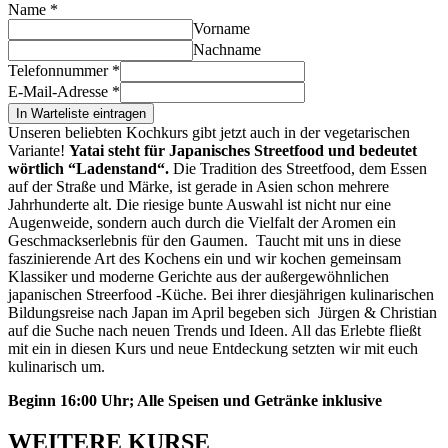
Name
*
Vorname
Nachname
Telefonnummer
*
E-Mail-Adresse
*
In Warteliste eintragen
Unseren beliebten Kochkurs gibt jetzt auch in der vegetarischen
Variante!
Yatai steht für Japanisches Streetfood und bedeutet
wörtlich “Ladenstand“.
Die Tradition des Streetfood, dem Essen
auf der Straße und Märke, ist gerade in Asien schon mehrere
Jahrhunderte alt. Die riesige bunte Auswahl ist nicht nur eine
Augenweide, sondern auch durch die Vielfalt der Aromen ein
Geschmackserlebnis für den Gaumen.
Taucht mit uns in diese
faszinierende Art des Kochens ein und wir kochen gemeinsam
Klassiker und moderne Gerichte aus der außergewöhnlichen
japanischen Streerfood -Küche. Bei ihrer diesjährigen kulinarischen
Bildungsreise nach Japan im April begeben sich Jürgen & Christian
auf die Suche nach neuen Trends und Ideen. All das Erlebte fließt
mit ein in diesen Kurs und neue Entdeckung setzten wir mit euch
kulinarisch um.
Beginn 16:00 Uhr; Alle Speisen und Getränke inklusive
WEITERE KURSE