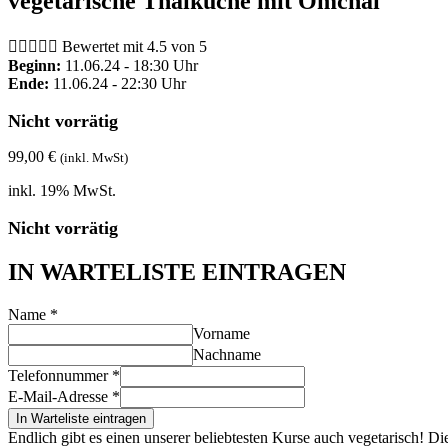
vegetarische Thaiküche mit Omchai





Bewertet mit 4.5 von 5
Beginn:
11.06.24 - 18:30 Uhr
Ende:
11.06.24 - 22:30 Uhr
Nicht vorrätig
99,00
€
(inkl. MwSt)
inkl. 19% MwSt.
Nicht vorrätig
IN WARTELISTE EINTRAGEN
Name
*
Vorname
Nachname
Telefonnummer
*
E-Mail-Adresse
*
In Warteliste eintragen
Endlich gibt es einen unserer beliebtesten Kurse auch vegetarisch! D