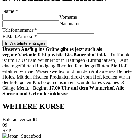
Name
*
Vorname
Nachname
Telefonnummer
*
E-Mail-Adresse
*
In Warteliste eintragen
Unseren Ausflug ins Grüne gibt es jetzt auch als
vegane
Variante !!
Stippvisite Bio-Bauernhof inkl.
Treffpunkt
ist um 17 Uhr am Wünnerhof in Hattingen (Elfringhausen). Auf
einem geführten Rundgang über den familiengeführten Bio Hof
erfahren wir viel Wissenswertes rund um den Anbau eines Demeter
Hofes. Mit den frischen Produkten direkt vom Hof, kochen wir in
der hofeigenen Küche gemeinsam ein wunderbares veganes 3
Gänge Menü.
Beginn 17.00 Uhr auf dem Wünnerhof, Alle
Speisen und Getränke inklusive
WEITERE KURSE
Bald ausverkauft!
09
SEP