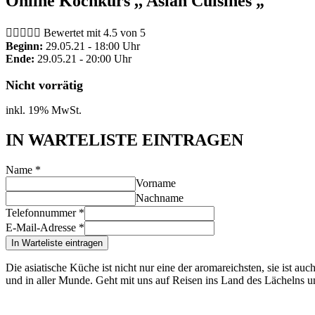
Online Kochkurs ,, Asian Cuisines „





Bewertet mit 4.5 von 5
Beginn:
29.05.21 - 18:00 Uhr
Ende:
29.05.21 - 20:00 Uhr
Nicht vorrätig
inkl. 19% MwSt.
IN WARTELISTE EINTRAGEN
Name
*
Vorname
Nachname
Telefonnummer
*
E-Mail-Adresse
*
In Warteliste eintragen
Die asiatische Küche ist nicht nur eine der aromareichsten, sie ist au
und in aller Munde. Geht mit uns auf Reisen ins Land des Lächelns un