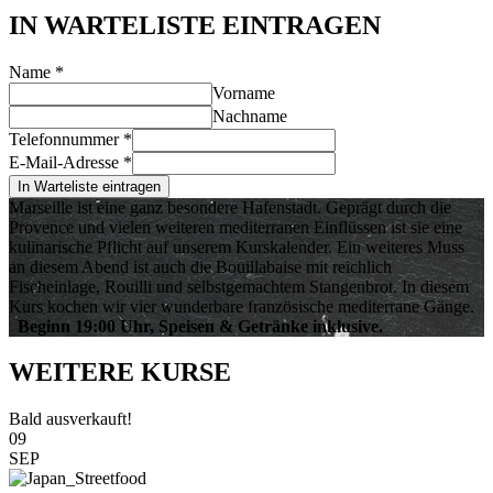
IN WARTELISTE EINTRAGEN
Name
*
Vorname
Nachname
Telefonnummer
*
E-Mail-Adresse
*
In Warteliste eintragen
Marseille ist eine ganz besondere Hafenstadt. Geprägt durch die
Provence und vielen weiteren mediterranen Einflüssen ist sie eine
kulinarische Pflicht auf unserem Kurskalender. Ein weiteres Muss
an diesem Abend ist auch die Bouillabaise mit reichlich
Fischeinlage, Rouilli und selbstgemachtem Stangenbrot. In diesem
Kurs kochen wir vier wunderbare französische mediterrane Gänge.
Beginn 19:00 Uhr, Speisen & Getränke inklusive.
WEITERE KURSE
Bald ausverkauft!
09
SEP