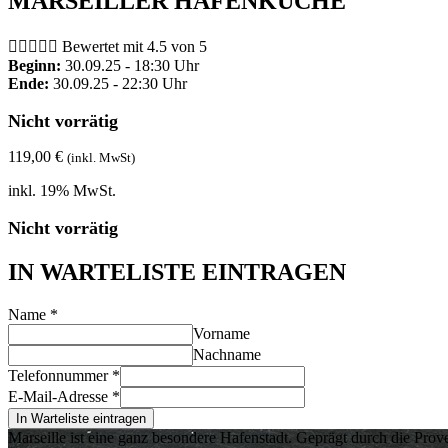
MARSEILLER HAFENKÜCHE





Bewertet mit 4.5 von 5
Beginn:
30.09.25 - 18:30 Uhr
Ende:
30.09.25 - 22:30 Uhr
Nicht vorrätig
119,00
€
(inkl. MwSt)
inkl. 19% MwSt.
Nicht vorrätig
IN WARTELISTE EINTRAGEN
Name
*
Vorname
Nachname
Telefonnummer
*
E-Mail-Adresse
*
In Warteliste eintragen
Marseille ist eine ganz besondere Hafenstadt. Geprägt durch die Prov