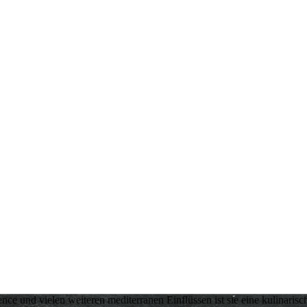
ence und vielen weiteren mediterranen Einflüssen ist sie eine kulinaris