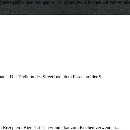
 und selbstgemachtem Stangenbrot. In diesem Kurs kochen wir vier wun
and“. Die Tradition des Streetfood, dem Essen auf der S...
en Rezepten . Bier lässt sich wunderbar zum Kochen verwenden...