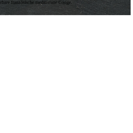
derbare französische mediterrane Gänge.