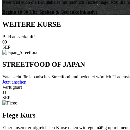
Abend ist auch die Bouillabaise mit reichlich Fischeinlage, Rouilli
Beginn 18:30 Uhr, Speisen & Getränke inklusive.
WEITERE KURSE
Bald ausverkauft!
09
SEP
STREETFOOD OF JAPAN
Yatai steht für Japanisches Streetfood und bedeutet wörtlich “Ladenst
Jetzt ansehen
Verfügbar!
11
SEP
Fiege Kurs
Einer unserer erfolgreichsten Kurse daten wir regelmäßig up mit neu