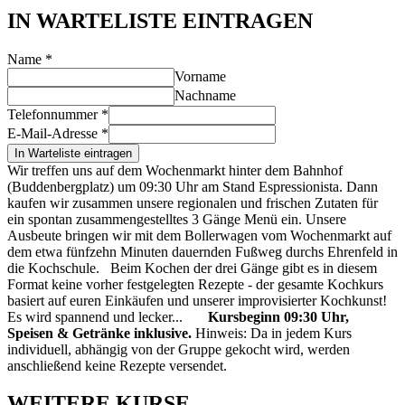
IN WARTELISTE EINTRAGEN
Name
*
Vorname
Nachname
Telefonnummer
*
E-Mail-Adresse
*
In Warteliste eintragen
Wir treffen uns auf dem Wochenmarkt hinter dem Bahnhof
(Buddenbergplatz) um 09:30 Uhr am Stand Espressionista. Dann
kaufen wir zusammen unsere regionalen und frischen Zutaten für
ein spontan zusammengestelltes 3 Gänge Menü ein. Unsere
Ausbeute bringen wir mit dem Bollerwagen vom Wochenmarkt auf
dem etwa fünfzehn Minuten dauernden Fußweg durchs Ehrenfeld in
die Kochschule. Beim Kochen der drei Gänge gibt es in diesem
Format keine vorher festgelegten Rezepte - der gesamte Kochkurs
basiert auf euren Einkäufen und unserer improvisierter Kochkunst!
Es wird spannend und lecker...
Kursbeginn 09:30 Uhr,
Speisen & Getränke inklusive.
Hinweis: Da in jedem Kurs
individuell, abhängig von der Gruppe gekocht wird, werden
anschließend keine Rezepte versendet.
WEITERE KURSE