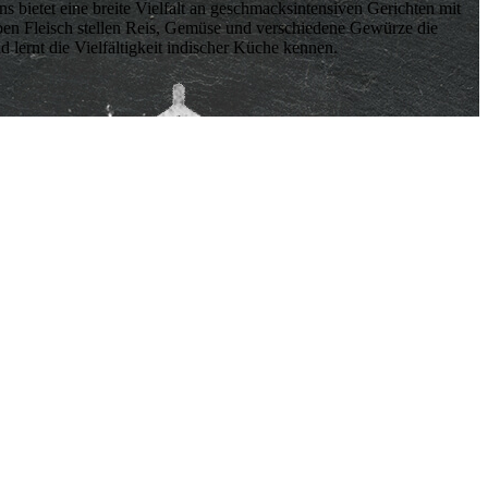
s bietet eine breite Vielfalt an geschmacksintensiven Gerichten mit
Neben Fleisch stellen Reis, Gemüse und verschiedene Gewürze die
 lernt die Vielfältigkeit indischer Küche kennen.