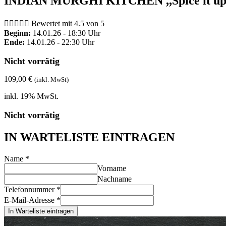
INDIAN MURGHI KITCHEN ,,Spice it u





Bewertet mit 4.5 von 5
Beginn:
14.01.26 - 18:30 Uhr
Ende:
14.01.26 - 22:30 Uhr
Nicht vorrätig
109,00
€
(inkl. MwSt)
inkl. 19% MwSt.
Nicht vorrätig
IN WARTELISTE EINTRAGEN
Name
*
Vorname
Nachname
Telefonnummer
*
E-Mail-Adresse
*
In Warteliste eintragen