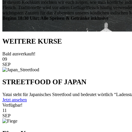
In diesem Kochkurs möchten wir euch zeigen, wie man köstliche indisc
Fleisch. Traditionelle wird vor allem Geflügelfleisch häufig verwend
wichtigsten Zutaten für das Zubereiten unseres köstlichen indischen M
Beginn 18:30 Uhr; Alle Speisen & Getränke inklusive
WEITERE KURSE
Bald ausverkauft!
09
SEP
STREETFOOD OF JAPAN
Yatai steht für Japanisches Streetfood und bedeutet wörtlich “Ladenst
Jetzt ansehen
Verfügbar!
11
SEP