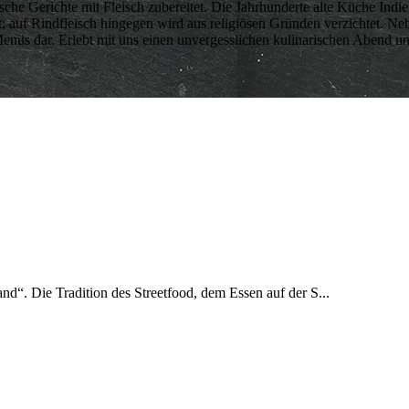
he Gerichte mit Fleisch zubereitet. Die Jahrhunderte alte Küche Indien
et; auf Rindfleisch hingegen wird aus religiösen Gründen verzichtet. 
enüs dar. Erlebt mit uns einen unvergesslichen kulinarischen Abend und
and“. Die Tradition des Streetfood, dem Essen auf der S...