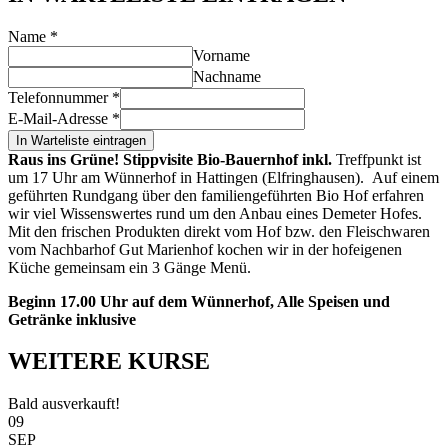
Name
*
Vorname
Nachname
Telefonnummer
*
E-Mail-Adresse
*
In Warteliste eintragen
Raus ins Grüne!
Stippvisite Bio-Bauernhof inkl.
Treffpunkt ist
um 17 Uhr am Wünnerhof in Hattingen (Elfringhausen). Auf einem
geführten Rundgang über den familiengeführten Bio Hof erfahren
wir viel Wissenswertes rund um den Anbau eines Demeter Hofes.
Mit den frischen Produkten direkt vom Hof bzw. den Fleischwaren
vom Nachbarhof Gut Marienhof kochen wir in der hofeigenen
Küche gemeinsam ein 3 Gänge Menü.
Beginn 17.00 Uhr auf dem Wünnerhof, Alle Speisen und
Getränke inklusive
WEITERE KURSE
Bald ausverkauft!
09
SEP