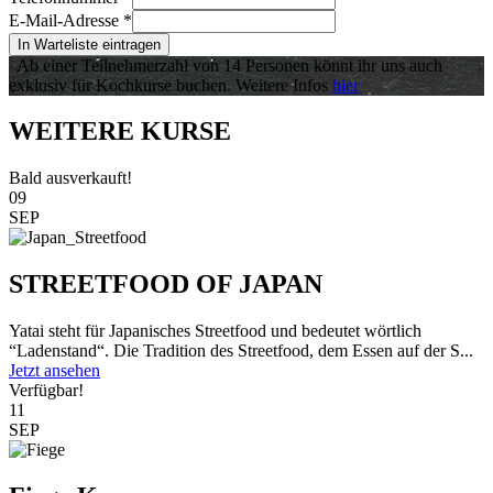
E-Mail-Adresse
*
In Warteliste eintragen
Ab einer Teilnehmerzahl von 14 Personen könnt ihr uns auch
exklusiv für Kochkurse buchen. Weitere Infos
hier
WEITERE KURSE
Bald ausverkauft!
09
SEP
STREETFOOD OF JAPAN
Yatai steht für Japanisches Streetfood und bedeutet wörtlich
“Ladenstand“. Die Tradition des Streetfood, dem Essen auf der S...
Jetzt ansehen
Verfügbar!
11
SEP