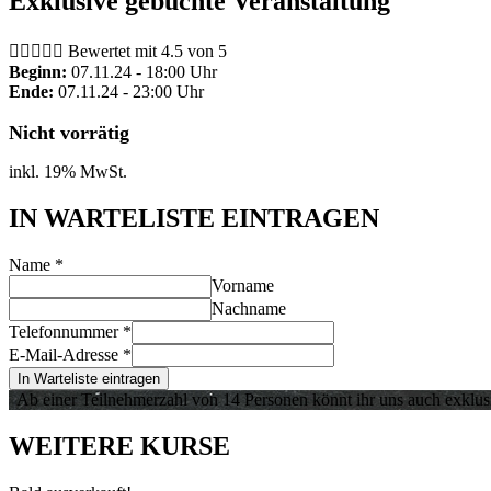
Exklusive gebuchte Veranstaltung





Bewertet mit 4.5 von 5
Beginn:
07.11.24 - 18:00 Uhr
Ende:
07.11.24 - 23:00 Uhr
Nicht vorrätig
inkl. 19% MwSt.
IN WARTELISTE EINTRAGEN
Name
*
Vorname
Nachname
Telefonnummer
*
E-Mail-Adresse
*
In Warteliste eintragen
Ab einer Teilnehmerzahl von 14 Personen könnt ihr uns auch exklus
WEITERE KURSE