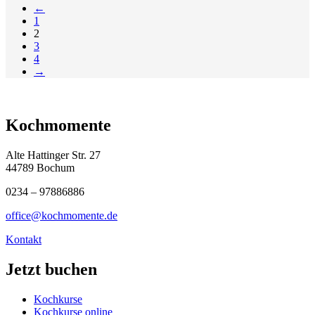
←
1
2
3
4
→
Kochmomente
Alte Hattinger Str. 27
44789 Bochum
0234 – 97886886
office@kochmomente.de
Kontakt
Jetzt buchen
Kochkurse
Kochkurse online