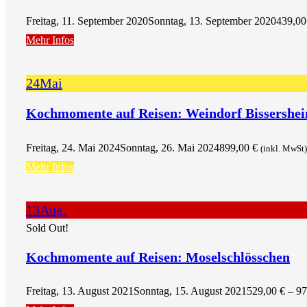
Freitag, 11. September 2020
Sonntag, 13. September 2020
439,0
Mehr Infos
24
Mai
Kochmomente auf Reisen: Weindorf Bissersheim
Freitag, 24. Mai 2024
Sonntag, 26. Mai 2024
899,00
€
(inkl. MwSt)
Mehr Infos
13
Aug.
Sold Out!
Kochmomente auf Reisen: Moselschlösschen
Freitag, 13. August 2021
Sonntag, 15. August 2021
529,00
€
–
97