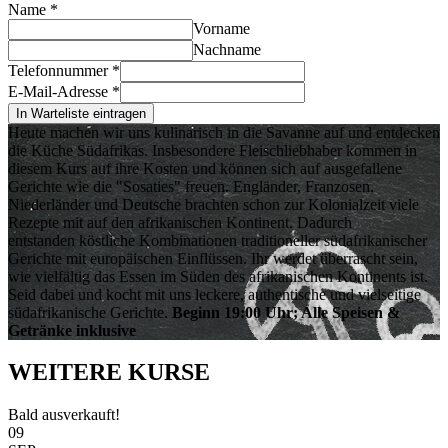
Name
*
Vorname
Nachname
Telefonnummer
*
E-Mail-Adresse
*
In Warteliste eintragen
Heute machen wir uns kulinarisch in die Savanne auf und entdecken
die Küche Südafrikas. Insbesondere Fleischliebhaber kommen in
diesem Kurs auf ihre Kosten und können sich auf ausgefallene
Gerichte wie die "Sosaties" freuen. Engländer, Franzosen,
Niederländer und Deutsche brachten schon zur Kolonialzeit viele
Rezepte mit auf den afrikanischen Kontinent. Dadurch
entstanden köstliche Kombinationen traditioneller südafrikanischer
Gerichte mit europäischen Einflüssen. Ihr werdet überrascht sein,
wie vielfältig das Essen im Süden des afrikanischen Kontinents ist.
Seid dabei und kocht mit uns leckere, authentische und vielseitige
südafrikanische Gerichte.
Beginn 19:00 Uhr; Alle Speisen &
Getränke inklusive
WEITERE KURSE
Bald ausverkauft!
09