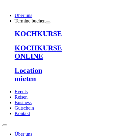
Zum
Inhalt
Über uns
springen
Termine buchen
KOCHKURSE
KOCHKURSE
ONLINE
Location
mieten
Events
Reisen
Business
Gutschein
Kontakt
Über uns