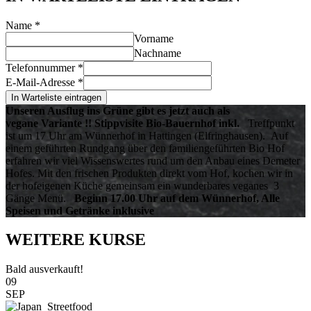
Name
*
Vorname
Nachname
Telefonnummer
*
E-Mail-Adresse
*
In Warteliste eintragen
Unseren Ausflug ins Grüne gibt es jetzt auch als
vegane
Variante !!
Stippvisite Bio-Bauernhof inkl.
Treffpunkt
ist um 17 Uhr am Wünnerhof in Hattingen (Elfringhausen). Auf
einem geführten Rundgang über den familiengeführten Bio Hof
erfahren wir viel Wissenswertes rund um den Anbau eines Demeter
Hofes. Mit den frischen Produkten direkt vom Hof, kochen wir in
der hofeigenen Küche gemeinsam ein wunderbares veganes 3
Gänge Menü.
Beginn 17.00 Uhr auf dem Wünnerhof, Alle
Speisen und Getränke inklusive
WEITERE KURSE
Bald ausverkauft!
09
SEP