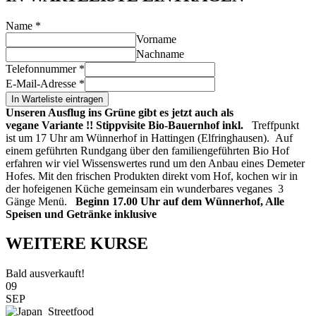
Name
*
Vorname
Nachname
Telefonnummer
*
E-Mail-Adresse
*
In Warteliste eintragen
Unseren Ausflug ins Grüne gibt es jetzt auch als
vegane
Variante !!
Stippvisite Bio-Bauernhof inkl.
Treffpunkt
ist um 17 Uhr am Wünnerhof in Hattingen (Elfringhausen). Auf
einem geführten Rundgang über den familiengeführten Bio Hof
erfahren wir viel Wissenswertes rund um den Anbau eines Demeter
Hofes. Mit den frischen Produkten direkt vom Hof, kochen wir in
der hofeigenen Küche gemeinsam ein wunderbares veganes 3
Gänge Menü.
Beginn 17.00 Uhr auf dem Wünnerhof, Alle
Speisen und Getränke inklusive
WEITERE KURSE
Bald ausverkauft!
09
SEP