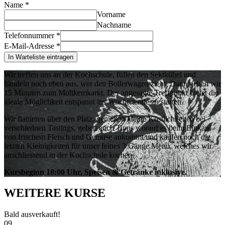
Name
*
Vorname
Nachname
Telefonnummer
*
E-Mail-Adresse
*
In Warteliste eintragen
Wir treffen uns an der Kochschule, füllen den Sektkübel und
handeln noch eben aus, wer den Bollerwagen zieht. Dann gehen wir
15 Minuten zum Moltkemkarkt. Der angesagte Treffpunkt bietet die
ideale Möglichkeit entspannt ins Wochenende zu starten.
Wir flanieren über den Platz, genießen kleine Köstlichkeiten bei
verschiednen Tastings, geben euch Tipps worauf es beim Einkauf
von frischem Fleisch und Gemüse ankommt und kaufen noch die
letzten Kleinigkeiten für unser feines 3 Gänge Menü, welches wir
anschliessend in der Kochschule kochen.
Kursbeginn 18:00 Uhr, Speisen & Getränke inklusive.
WEITERE KURSE
Bald ausverkauft!
09