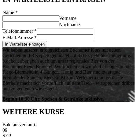
Name
*
Vorname
Nachname
Telefonnummer
*
E-Mail-Adresse
*
In Warteliste eintragen
Wir haben unseren erfolgreichsten Bochumer Kurs mit neuen
Gerichten und Rezepten geupdatet auf 3.0 Es geht hier immer ums
Kochen, aber eben auch um unser regionales Bier von der
Bochumer Fiege Brauerei. Wir kochen ein wunderbar abgestimmtes
Fiege-Biermenü in 4 Gängen. Honig und Bier sind zwei gute
Freunde der Saucen, Biersenf ist zum Verfeinern und geröstete
Bierhefe macht sich vortrefflich auf dem Tisch - wir sprechen drüber
und zeigen euch wie es geht.
Beginn 18:30 Uhr, Speisen & Getränke inklusive.
WEITERE KURSE
Bald ausverkauft!
09
SEP