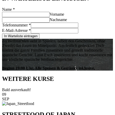
Name
*
Vorname
Nachname
Telefonnummer
*
E-Mail-Adresse
*
In Warteliste eintragen
Zu Weihnachten steht in Spanien, neben den Geschenken, ohne
Zweifel das Essen im Mittelpunkt. Am festlich gedeckten Tisch
kommt die ganze Familien zusammen und genießt traditionelle
spanische Gerichte. Lasst Euch inspirieren und kocht zusammen mit
uns köstliche spanische Weihnachtsgerichte.
Beginn 19:00 Uhr, Alle Speisen & Getränke inklusive,
WEITERE KURSE
Bald ausverkauft!
09
SEP
STREETFOOD OF JAPAN