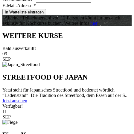
E-Mail-Adresse
*
In Warteliste eintragen
Ab einer Teilnehmerzahl von 12 Personen könnt ihr uns auch
exklusiv für Kochkurse buchen. Weitere Infos
hier
WEITERE KURSE
Bald ausverkauft!
09
SEP
STREETFOOD OF JAPAN
Yatai steht für Japanisches Streetfood und bedeutet wörtlich
“Ladenstand“. Die Tradition des Streetfood, dem Essen auf der S...
Jetzt ansehen
Verfügbar!
11
SEP