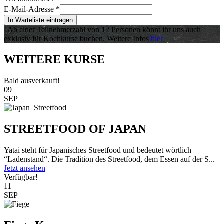
E-Mail-Adresse
*
In Warteliste eintragen
Ab einer Teilnehmerzahl von 12 Personen könnt ihr uns auch
exklusiv für Kochkurse buchen. Weitere Infos
hier
WEITERE KURSE
Bald ausverkauft!
09
SEP
STREETFOOD OF JAPAN
Yatai steht für Japanisches Streetfood und bedeutet wörtlich
“Ladenstand“. Die Tradition des Streetfood, dem Essen auf der S...
Jetzt ansehen
Verfügbar!
11
SEP