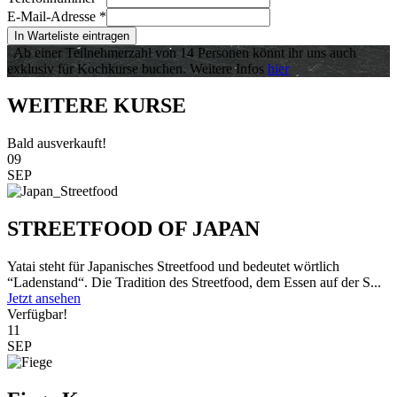
E-Mail-Adresse
*
In Warteliste eintragen
Ab einer Teilnehmerzahl von 14 Personen könnt ihr uns auch
exklusiv für Kochkurse buchen. Weitere Infos
hier
WEITERE KURSE
Bald ausverkauft!
09
SEP
STREETFOOD OF JAPAN
Yatai steht für Japanisches Streetfood und bedeutet wörtlich
“Ladenstand“. Die Tradition des Streetfood, dem Essen auf der S...
Jetzt ansehen
Verfügbar!
11
SEP