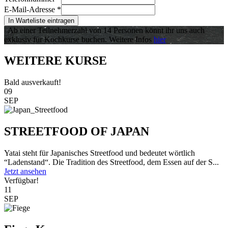
E-Mail-Adresse
*
In Warteliste eintragen
Ab einer Teilnehmerzahl von 14 Personen könnt ihr uns auch
exklusiv für Kochkurse buchen. Weitere Infos
hier
WEITERE KURSE
Bald ausverkauft!
09
SEP
STREETFOOD OF JAPAN
Yatai steht für Japanisches Streetfood und bedeutet wörtlich
“Ladenstand“. Die Tradition des Streetfood, dem Essen auf der S...
Jetzt ansehen
Verfügbar!
11
SEP