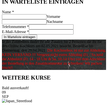
IN WARTELISTE EINTRAGEN
Name
*
Vorname
Nachname
Telefonnummer
*
E-Mail-Adresse
*
In Warteliste eintragen
In der Zutatenbox findet ihr alle Zutaten für 2 Personen die ihr für
den Online Kochkurs am 02.05.2021 braucht. Bestellbar bis
Donnerstag den 29.04.2021
Die Kochmobox ist nur zur Abholung.
KEIN VERSAND !!!
Vergesst nicht euren Abholtag (Fr. / Sa.)und
die Abholzeit (Fr. 14 - 18 Uhr & Sa. 10-14 Uhr) vor dem Abschluss
der Bestellung in den Zusatzkommentar zu schreiben! Wir packen
frisch!!
WEITERE KURSE
Bald ausverkauft!
09
SEP