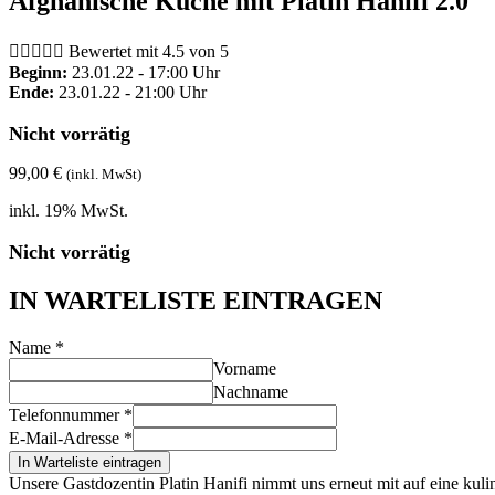
Afghanische Küche mit Platin Hanifi 2.0





Bewertet mit 4.5 von 5
Beginn:
23.01.22 - 17:00 Uhr
Ende:
23.01.22 - 21:00 Uhr
Nicht vorrätig
99,00
€
(inkl. MwSt)
inkl. 19% MwSt.
Nicht vorrätig
IN WARTELISTE EINTRAGEN
Name
*
Vorname
Nachname
Telefonnummer
*
E-Mail-Adresse
*
In Warteliste eintragen
Unsere Gastdozentin Platin Hanifi nimmt uns erneut mit auf eine kul