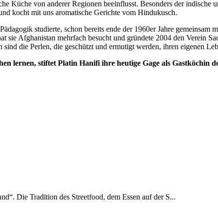
che Küche von anderer Regionen beeinflusst. Besonders der indische und
 und kocht mit uns aromatische Gerichte vom Hindukusch.
 Pädagogik studierte, schon bereits ende der 1960er Jahre gemeinsam
hat sie Afghanistan mehrfach besucht und gründete 2004 den Verein Sad
n sind die Perlen, die geschützt und ermutigt werden, ihren eigenen L
en lernen, stiftet Platin Hanifi ihre heutige Gage als Gastköchin 
and“. Die Tradition des Streetfood, dem Essen auf der S...