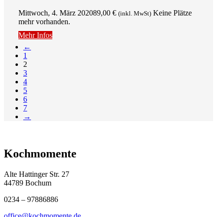
Mittwoch, 4. März 2020
89,00
€
Keine Plätze
(inkl. MwSt)
mehr vorhanden.
Mehr Infos
←
1
2
3
4
5
6
7
→
Kochmomente
Alte Hattinger Str. 27
44789 Bochum
0234 – 97886886
office@kochmomente.de