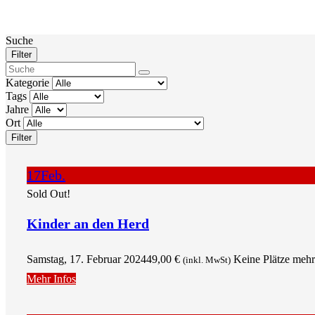
Suche
Filter
Kategorie
Tags
Jahre
Ort
Filter
17
Feb.
Sold Out!
Kinder an den Herd
Samstag, 17. Februar 2024
49,00
€
Keine Plätze mehr
(inkl. MwSt)
Mehr Infos