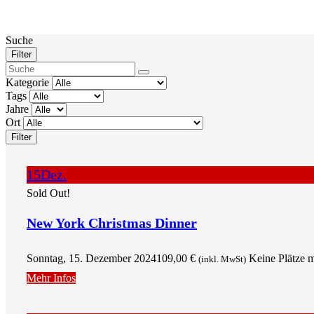
Suche
Filter
Kategorie
Tags
Jahre
Ort
Filter
15
Dez.
Sold Out!
New York Christmas Dinner
Sonntag, 15. Dezember 2024
109,00
€
Keine Plätze 
(inkl. MwSt)
Mehr Infos