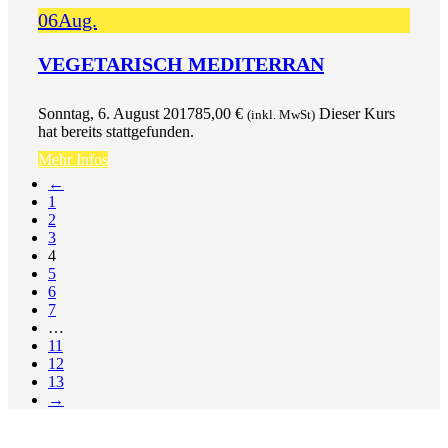
06
Aug.
VEGETARISCH MEDITERRAN
Sonntag, 6. August 2017
85,00
€
Dieser Kurs
(inkl. MwSt)
hat bereits stattgefunden.
Mehr Infos
←
1
2
3
4
5
6
7
…
11
12
13
→