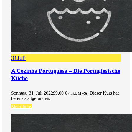
31
Juli
A Cozinha Portuguesa – Die Portugiesische
Küche
Sonntag, 31. Juli 2022
99,00
€
Dieser Kurs hat
(inkl. MwSt)
bereits stattgefunden.
Mehr Infos