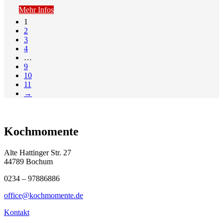
Mehr Infos
1
2
3
4
…
9
10
11
→
Kochmomente
Alte Hattinger Str. 27
44789 Bochum
0234 – 97886886
office@kochmomente.de
Kontakt