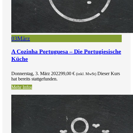
03
März
A Cozinha Portuguesa – Die Portugiesische
Küche
Donnerstag, 3. März 2022
99,00
€
Dieser Kurs
(inkl. MwSt)
hat bereits stattgefunden.
Mehr Infos